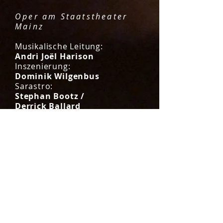
Oper am Staatstheater
Mainz
Musikalische Leitung:
Andri Joël Harison
Inszenierung:
Dominik Wilgenbus
Sarastro:
Stephan Bootz
/
Derrick Ballard
Tamino:
Mark Watson Williams
/
Myungin Lee
Königin der Nacht:
Alexandra Samouilidou
Pamina:
Dorin Rahardja
/
Julietta Aleksanyan
Erste Dame:
Maren Schwier
Zweite Dame: