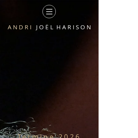
A N D R I
J O Ë L H A R I S O N
Termine
2026