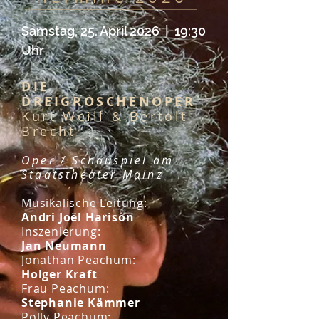
Samstag
, 25. April 2026 | 19:30
Uhr
DIE
DREIGROSCHENOPER
Kurt Weill & Bertolt
Brecht
Oper / Schauspiel am
Staatstheater Mainz
Musikalische Leitung:
Andri Joël Harison
Inszenierung:
Jan Neumann
Jonathan Peachum:
Holger Kraft
Frau Peachum:
Stephanie Kämmer
Polly Peachum: