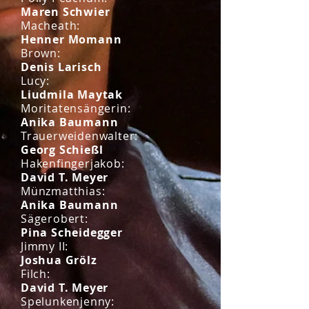
Maren Schwier
Macheath:
Henner Momann
Brown:
Denis Larisch
Lucy:
Liudmila Maytak
Moritatensängerin:
Anika Baumann
Trauerweidenwalter:
Georg Schießl
Hakenfingerjakob:
David T. Meyer
Münzmatthias:
Anika Baumann
Sägerobert:
Pina Scheidegger
Jimmy II:
Joshua Grölz
Filch:
David T. Meyer
Spelunkenjenny: