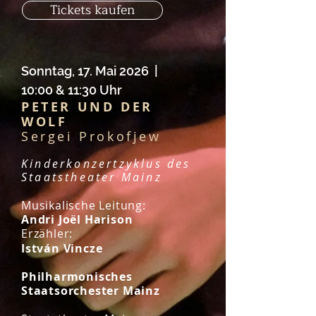
Tickets kaufen
Sonntag
, 17. Mai 2026 |
10:00 & 11:30 Uhr
PETER UND DER
WOLF
Sergei Prokofjew
Kinderkonzertzyklus des
Staatstheater Mainz
Musikalische Leitung:
Andri Joël Harison
Erzähler:
István Vincze
Philharmonisches
Staatsorchester Mainz