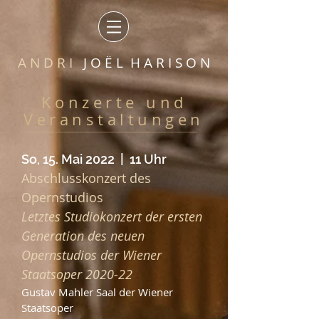
A N D R I
J O Ë L H A R I S O N
Konzerte und
Veranstaltungen
So, 15. Mai 2022 | 11 Uhr
Abschlusskonzert des
Opernstudios
Letztes Studiokonzert der ersten
Generation des neuen
Opernstudios der Wiener
Staatsoper 2020-22
Gustav Mahler Saal der Wiener
Staatsoper