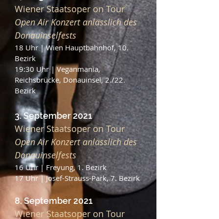
Wiener Staatsoper on Tour
Open Air Konzert anlässlich des
Donauinselfests
18 Uhr | Wien Hauptbahnhof, 10.
Bezirk
19:30 Uhr | Veganmania,
Reichsbrücke, Donauinsel, 2./22.
Bezirk
3. September 2021
Wiener Staatsoper on Tour
Open Air Konzert anlässlich des
Donauinselfests
16 Uhr | Freyung, 1. Bezirk
17 Uhr | Josef-Strauss-Park, 7. Bezirk
8. September 2021
Wiener Staatsoper on Tour