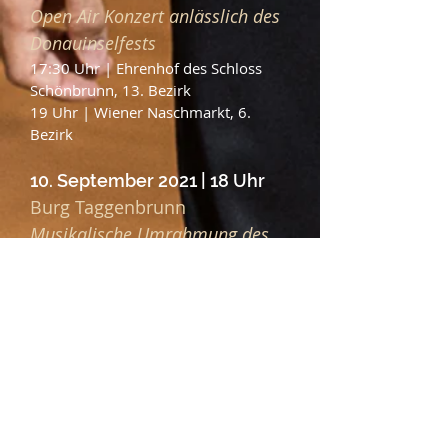
Open Air Konzert anlässlich des
Donauinselfests
17:30 Uhr | Ehrenhof des Schloss
Schönbrunn, 13. Bezirk
19 Uhr | Wiener Naschmarkt, 6.
Bezirk
10. September 2021 | 18 Uhr
Burg Taggenbrunn
Musikalische Umrahmung des
Weinlesefests Taggenbrunn
Kärnten, Österreich
Geschlossene
Veranstaltung
26. Juni 2021 | 11 Uhr
Studiokonzert des
Opernstudios der Wiener
Staatsoper