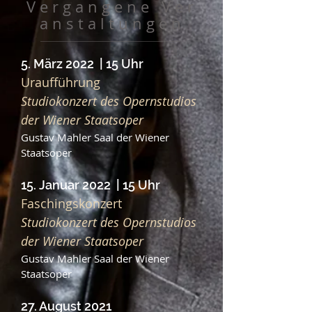
V e r g a n g e n e V e r
a n s t a l t u n g e n
5. März 2022 | 15 Uhr
Uraufführung
Studiokonzert des Opernstudios
der Wiener Staatsoper
Gustav Mahler Saal der Wiener
Staatsoper
15. Januar 2022 | 15 Uhr
Faschingskonzert
Studiokonzert des Opernstudios
der Wiener Staatsoper
Gustav Mahler Saal der Wiener
Staatsoper
27. August 2021